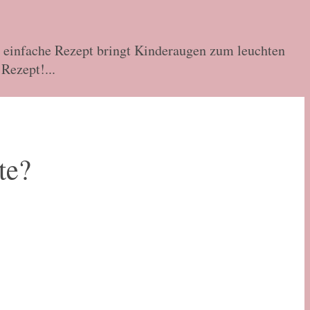
s einfache Rezept bringt Kinderaugen zum leuchten
Rezept!...
te?