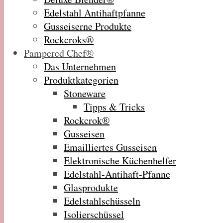
Edelstahl Antihaftpfanne
Gusseiserne Produkte
Rockcroks®
Pampered Chef®
Das Unternehmen
Produktkategorien
Stoneware
Tipps & Tricks
Rockcrok®
Gusseisen
Emailliertes Gusseisen
Elektronische Küchenhelfer
Edelstahl-Antihaft-Pfanne
Glasprodukte
Edelstahlschüsseln
Isolierschüssel