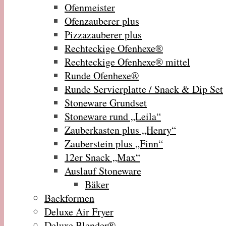
Ofenmeister
Ofenzauberer plus
Pizzazauberer plus
Rechteckige Ofenhexe®
Rechteckige Ofenhexe® mittel
Runde Ofenhexe®
Runde Servierplatte / Snack & Dip Set
Stoneware Grundset
Stoneware rund „Leila“
Zauberkasten plus „Henry“
Zauberstein plus „Finn“
12er Snack „Max“
Auslauf Stoneware
Bäker
Backformen
Deluxe Air Fryer
Deluxe Blender®