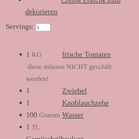
dekorieren
Servings:
Zutaten:
1
frische Tomaten
KG
diese müssen NICHT geschält
werden!
1
Zwiebel
1
Knoblauchzehe
100
Wasser
Gramm
1
TL
Gemüsebrühpulver