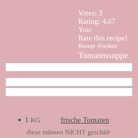
Votes:
3
Tomatensuppe
Rating:
4.67
You:
Votes:
3
Rate this recipe!
Rating:
4.67
Rezept drucken
Rezept drucken
You:
Tomatensuppe
Rate this recipe!
Zutaten:
1
frische Tomaten
KG
diese müssen NICHT geschält