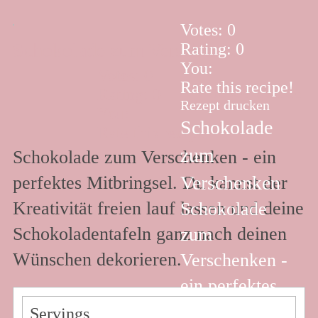
Votes:
0
Schokolade zum Verschenken
Rating:
0
You:
Votes:
0
Rate this recipe!
Rating:
0
Rezept drucken
Rezept drucken
You:
Schokolade
Rate this recipe!
zum
Schokolade zum Verschenken - ein
Verschenken
perfektes Mitbringsel. Du kannst der
Kreativität freien lauf lassen und deine
Schokolade
Schokoladentafeln ganz nach deinen
zum
Wünschen dekorieren.
Verschenken -
ein perfektes
Mitbringsel.
Servings