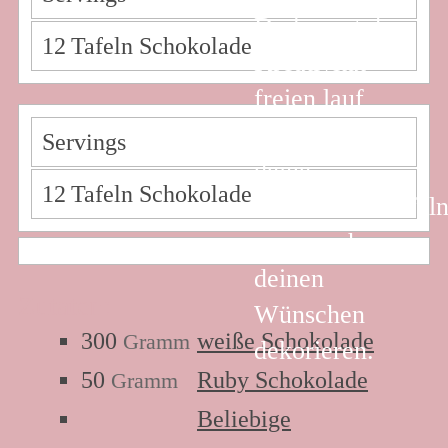
Du kannst der
12
Tafeln Schokolade
Kreativität
freien lauf
lassen und
Servings
deine
12
Tafeln Schokolade
Schokoladentafel
ganz nach
deinen
Zutaten:
Wünschen
300
weiße Schokolade
Gramm
dekorieren.
50
Ruby Schokolade
Gramm
Beliebige