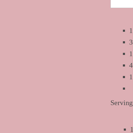
Zutate
1
3
1
4
1
Serving
Zutate