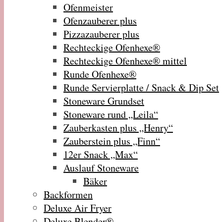
Ofenmeister
Ofenzauberer plus
Pizzazauberer plus
Rechteckige Ofenhexe®
Rechteckige Ofenhexe® mittel
Runde Ofenhexe®
Runde Servierplatte / Snack & Dip Set
Stoneware Grundset
Stoneware rund „Leila“
Zauberkasten plus „Henry“
Zauberstein plus „Finn“
12er Snack „Max“
Auslauf Stoneware
Bäker
Backformen
Deluxe Air Fryer
Deluxe Blender®