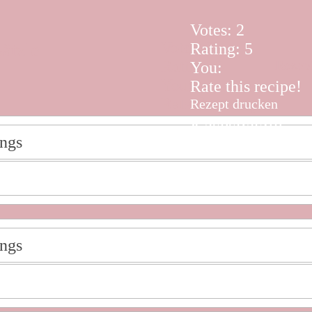
Votes:
2
Votes:
2
ätzle
Rating:
5
Rating:
5
Rezep
You:
You:
Rate this recipe!
Rate this recipe!
Rezept drucken
Käsespätzle
ings
ings