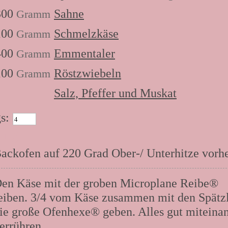
300
Sahne
Gramm
100
Schmelzkäse
Gramm
400
Emmentaler
Gramm
100
Röstzwiebeln
Gramm
Salz, Pfeffer und Muskat
s:
ung:
ackofen auf 220 Grad Ober-/ Unterhitze vorh
en Käse mit der groben Microplane Reibe®
eiben. 3/4 vom Käse zusammen mit den Spätzl
ie große Ofenhexe® geben. Alles gut miteina
errühren