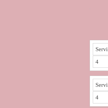
Käsesp
Serv
4
Serv
4