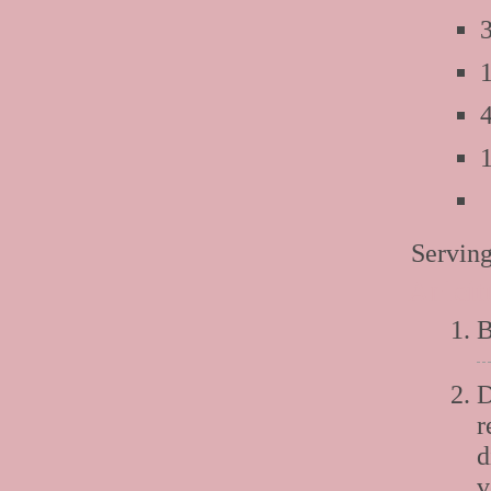
Serving
Anleit
B
D
r
d
v