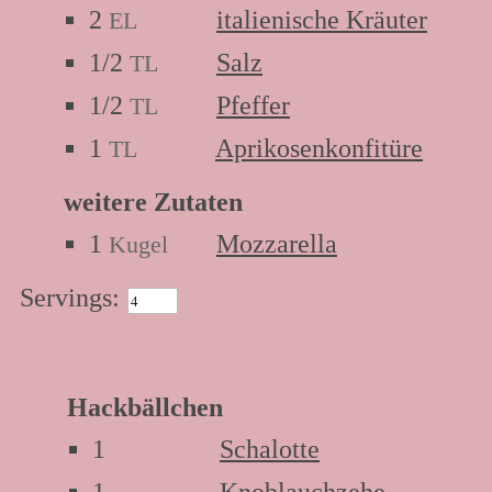
2
italienische Kräuter
EL
1/2
Salz
TL
1/2
Pfeffer
TL
1
Aprikosenkonfitüre
TL
weitere Zutaten
1
Mozzarella
Kugel
Servings:
Zutaten:
Hackbällchen
1
Schalotte
1
Knoblauchzehe