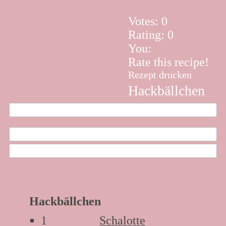
Votes:
0
Hackbällchen Toskana
Rating:
0
You:
Votes:
0
Rate this recipe!
Rating:
0
Rezept drucken
Rezept drucken
You:
Hackbällchen
Rate this recipe!
Toskana
Zutaten:
Hackbällchen
1
Schalotte