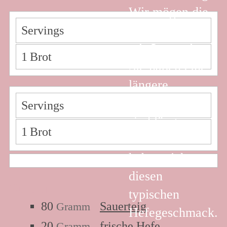
Wir mögen die
Brote lieber
Servings
mit Sauerteig.
1
Brot
Sie haben eine
längere
Haltbarkeit,
Servings
sind länger
1
Brot
frisch und
haben nicht
diesen
Zutaten:
typischen
80
Sauerteig
Gramm
Hefegeschmack.
20
frische Hefe
Gramm